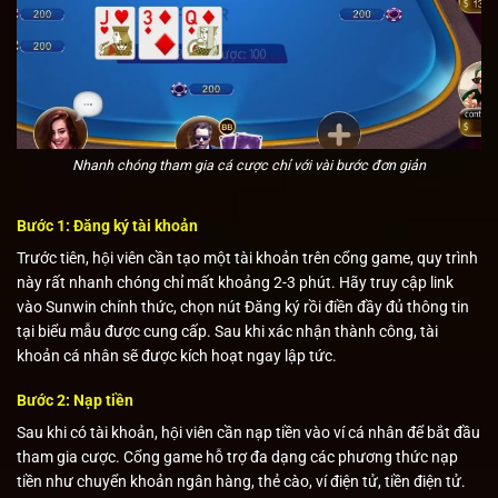
Nhanh chóng tham gia cá cược chỉ với vài bước đơn giản
Bước 1: Đăng ký tài khoản
Trước tiên, hội viên cần tạo một tài khoản trên cổng game, quy trình
này rất nhanh chóng chỉ mất khoảng 2-3 phút. Hãy truy cập link
vào Sunwin chính thức, chọn nút Đăng ký rồi điền đầy đủ thông tin
tại biểu mẫu được cung cấp. Sau khi xác nhận thành công, tài
khoản cá nhân sẽ được kích hoạt ngay lập tức.
Bước 2: Nạp tiền
Sau khi có tài khoản, hội viên cần nạp tiền vào ví cá nhân để bắt đầu
tham gia cược. Cổng game hỗ trợ đa dạng các phương thức nạp
tiền như chuyển khoản ngân hàng, thẻ cào, ví điện tử, tiền điện tử.