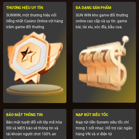
Toàn
Tại
THƯƠNG HIỆU UY TÍN
ĐA DẠNG SẢN PHẨM
Sunwin
SUNWIN, một thương hiệu nổi
SUN WIN kho game đổi thưởng
tiếng nhất Casino Online với hàng
online cao cấp và uy tín: game
trăm game đổi thưởng.
bài, tài xỉu, xóc đĩa, bầu cua.
BẢO MẬT THÔNG TIN
NẠP RÚT SIÊU TÔC
Bảo mật tuyệt đối với lớp mã hóa
Nạp rút tiền Sunwin siêu tốc chỉ
SSl và MD5 bảo vệ thông tin và
trong 1 nốt nhạc. Hỗ trợ các ngân
tài khoản người chơi 100% an
hàng VN và ví điện tử