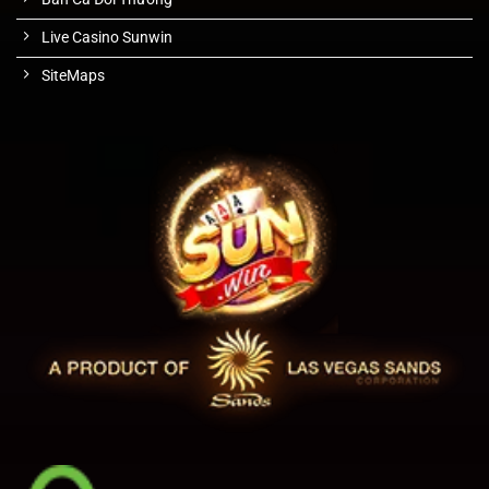
Live Casino Sunwin
SiteMaps