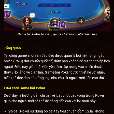
Game bài Poker tại cổng game chất lượng nhất hiện nay
Tổng quan
Tại cổng game, mọi ván đấu đều được quản lý bởi hệ thống ngẫu
nhiên (RNG) đạt chuẩn quốc tế, đảm bảo không có sự can thiệp bên
ngoài. Điều này giúp hội viên yên tâm tập trung vào chiến thuật
thay vì lo lắng về gian lận. Game bài Poker được thiết kế với nhiều
biến thể độc đáo đáp ứng mọi nhu cầu từ người mới đến cao thủ.
Luật chơi Game bài Poker
Dưới đây là hướng dẫn chi tiết về luật chơi, các vòng trong Poker
giúp cho người mới có thể dễ dàng tiến cận với bộ môn này:
Bộ bài
: Poker sử dụng bộ bài tây tiêu chuẩn gồm 52 lá, không