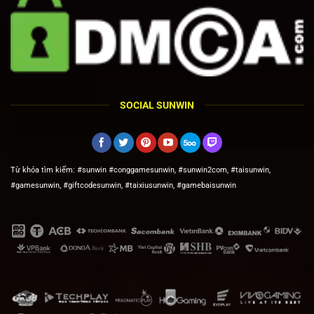
SOCIAL SUNWIN
Từ khóa tìm kiếm: #sunwin #conggamesunwin, #sunwin2com, #taisunwin,
#gamesunwin, #giftcodesunwin, #taixiusunwin, #gamebaisunwin