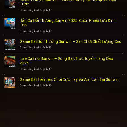
Cược
Chức năng bình luận bị tắt
ở
Lô
Đề
Bắn Cá Đổi Thưởng Sunwin 2025: Cuộc Phiêu Lưu Đỉnh
1
Cao
Ăn
Chức năng bình luận bị tắt
ở
99
Bắn
Sunwin
Cá
–
Game Bài Đổi Thưởng Sunwin – Sân Chơi Chất Lượng Cao
Đổi
Luật
Chức năng bình luận bị tắt
ở
Thưởng
Chơi,
Game
Sunwin
Tỷ
Bài
2025:
Lệ
Live Casino Sunwin – Sòng Bạc Trực Tuyến Hàng Đầu
Đổi
Cuộc
Thắng
2025
Thưởng
Phiêu
Và
Sunwin
Chức năng bình luận bị tắt
ở
Lưu
Tips
–
Live
Đỉnh
Cược
Sân
Casino
Cao
Game Bài Tiến Lên: Chơi Cực Hay Và An Toàn Tại Sunwin
Chơi
Sunwin
Chức năng bình luận bị tắt
ở
Chất
–
Game
Lượng
Sòng
Bài
Cao
Bạc
Tiến
Trực
Lên:
Tuyến
Chơi
Hàng
Cực
Đầu
Hay
2025
Và
An