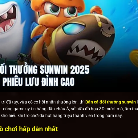
rí đã tay, vừa có cơ hội nhận thưởng lớn, thì
Bắn cá đổi thưởng
sunwin
l
n – cổng game uy tín hàng đầu châu Á, sở hữu đồ họa 3D mượt mà, âm th
khó hiểu khi trò chơi đã hút hàng triệu thành viên trong năm nay.
ò chơi hấp dẫn nhất