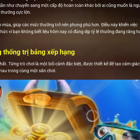
u gần như chuyển sang một cấp độ hoàn toàn khác bởi ai cũng muốn là ng
 thưởng cực lớn.
 mùa, giúp các mức thưởng trở nên phong phú hơn. Điều này khiến việc
ức vì bạn không biết liệu hôm nay có đúng dịp tỷ lệ thưởng đang tăng h
 thống trị bảng xếp hạng
t. Từng trò chơi là một bối cảnh đặc biệt, được thiết kế để tạo cảm giác
nhau trong cùng một sân chơi.