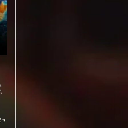
s
”,
gồm