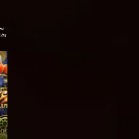
Tại
Sunwin
 và
 lớn