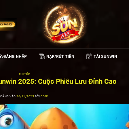
Ý/ĐĂNG NHẬP
NẠP/RÚT TIỀN
TẢI SUNWIN
TIN TỨC
unwin 2025: Cuộc Phiêu Lưu Đỉnh Cao
ĐĂNG VÀO
26/11/2025
BỞI
CON1