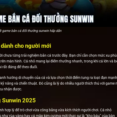
 về game bắn cá đổi thưởng sunwin hấp dẫn
 dành cho người mới
gười chưa từng trải nghiệm bắn cá trước đây. Bạn chỉ cần chọn mức xu phù
rên màn hình. Cá nhỏ mang lại điểm thưởng nhanh, trong khi cá lớn và b
 rất đáng để theo đuổi.
 canh hướng di chuyển của cá và lựa chọn thời điểm tung ra loạt đạn mạnh
kỹ năng và chiến thuật. Đó cũng là lý do nhiều người thích thú với game 
 xu nhận được.
ng Sunwin 2025
nh hợp lý để trò chơi vừa công bằng vừa kích thích người chơi. Cá nhỏ
ss như rùa vàng hay cá mập kim cương mới thực sự là “kho báu” của bàn