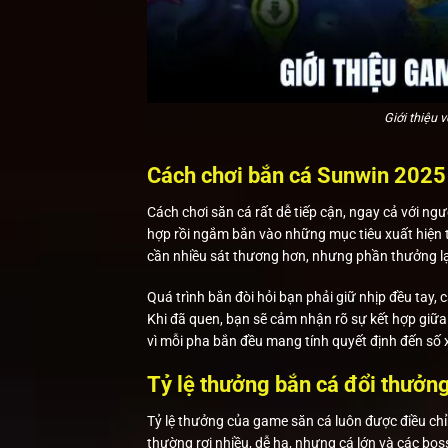
Giới thiệu
Cách chơi bắn cá Sunwin 2025
Cách chơi săn cá rất dễ tiếp cận, ngay cả với n
hợp rồi ngắm bắn vào những mục tiêu xuất hiện t
cần nhiều sát thương hơn, nhưng phần thưởng lại
Quá trình bắn đòi hỏi bạn phải giữ nhịp đều tay,
Khi đã quen, bạn sẽ cảm nhận rõ sự kết hợp giữa 
vì mỗi pha bắn đều mang tính quyết định đến số
Tỷ lệ thưởng bắn cá đổi thưở
Tỷ lệ thưởng của game săn cá luôn được điều chỉ
thường rơi nhiều, dễ hạ, nhưng cá lớn và các bo