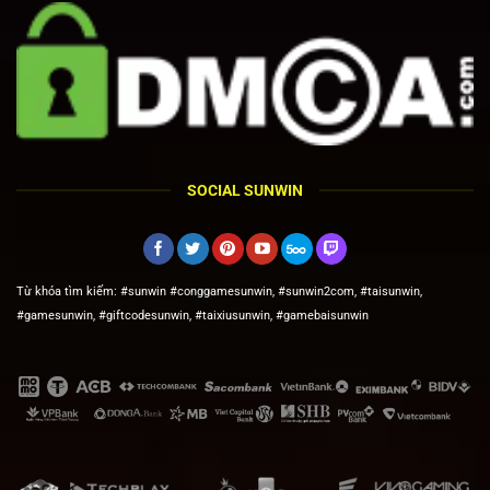
SOCIAL SUNWIN
Từ khóa tìm kiếm: #sunwin #conggamesunwin, #sunwin2com, #taisunwin,
#gamesunwin, #giftcodesunwin, #taixiusunwin, #gamebaisunwin