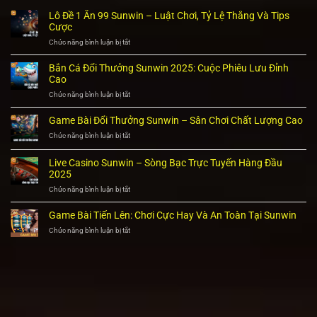
Lô Đề 1 Ăn 99 Sunwin – Luật Chơi, Tỷ Lệ Thắng Và Tips
Cược
Chức năng bình luận bị tắt
ở
Lô
Đề
Bắn Cá Đổi Thưởng Sunwin 2025: Cuộc Phiêu Lưu Đỉnh
1
Cao
Ăn
Chức năng bình luận bị tắt
ở
99
Bắn
Sunwin
Cá
–
Game Bài Đổi Thưởng Sunwin – Sân Chơi Chất Lượng Cao
Đổi
Luật
Chức năng bình luận bị tắt
ở
Thưởng
Chơi,
Game
Sunwin
Tỷ
Bài
2025:
Lệ
Live Casino Sunwin – Sòng Bạc Trực Tuyến Hàng Đầu
Đổi
Cuộc
Thắng
2025
Thưởng
Phiêu
Và
Sunwin
Chức năng bình luận bị tắt
ở
Lưu
Tips
–
Live
Đỉnh
Cược
Sân
Casino
Cao
Game Bài Tiến Lên: Chơi Cực Hay Và An Toàn Tại Sunwin
Chơi
Sunwin
Chức năng bình luận bị tắt
ở
Chất
–
Game
Lượng
Sòng
Bài
Cao
Bạc
Tiến
Trực
Lên:
Tuyến
Chơi
Hàng
Cực
Đầu
Hay
2025
Và