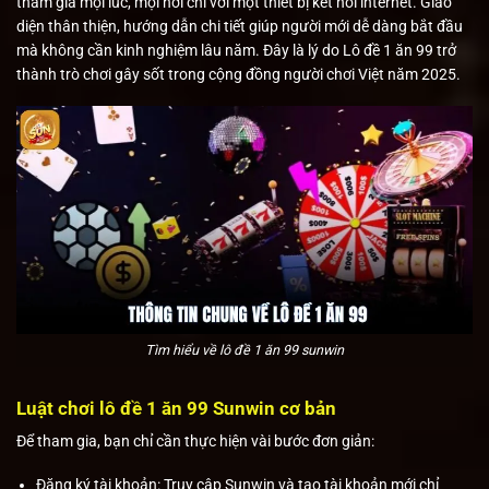
tham gia mọi lúc, mọi nơi chỉ với một thiết bị kết nối internet. Giao
diện thân thiện, hướng dẫn chi tiết giúp người mới dễ dàng bắt đầu
mà không cần kinh nghiệm lâu năm. Đây là lý do Lô đề 1 ăn 99 trở
thành trò chơi gây sốt trong cộng đồng người chơi Việt năm 2025.
Tìm hiểu về lô đề 1 ăn 99 sunwin
Luật chơi lô đề 1 ăn 99 Sunwin cơ bản
Để tham gia, bạn chỉ cần thực hiện vài bước đơn giản:
Đăng ký tài khoản: Truy cập Sunwin và tạo tài khoản mới chỉ