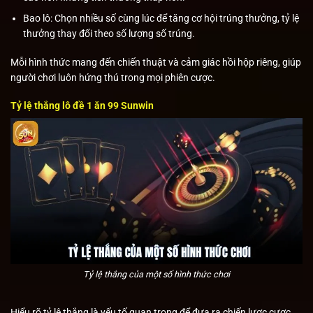
Bao lô: Chọn nhiều số cùng lúc để tăng cơ hội trúng thưởng, tỷ lệ
thưởng thay đổi theo số lượng số trúng.
Mỗi hình thức mang đến chiến thuật và cảm giác hồi hộp riêng, giúp
người chơi luôn hứng thú trong mọi phiên cược.
Tỷ lệ thắng lô đề 1 ăn 99 Sunwin
Tỷ lệ thắng của một số hình thức chơi
Hiểu rõ tỷ lệ thắng là yếu tố quan trọng để đưa ra chiến lược cược