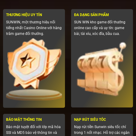
An
Toàn
Tại
THƯƠNG HIỆU UY TÍN
ĐA DẠNG SẢN PHẨM
Sunwin
SUNWIN, một thương hiệu nổi
SUN WIN kho game đổi thưởng
tiếng nhất Casino Online với hàng
online cao cấp và uy tín: game
trăm game đổi thưởng.
bài, tài xỉu, xóc đĩa, bầu cua.
BẢO MẬT THÔNG TIN
NẠP RÚT SIÊU TÔC
Bảo mật tuyệt đối với lớp mã hóa
Nạp rút tiền Sunwin siêu tốc chỉ
SSl và MD5 bảo vệ thông tin và
trong 1 nốt nhạc. Hỗ trợ các ngân