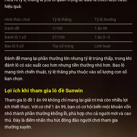
hiệu quả:
Hình thức chơi
Tỷ lệ thắng
Tỷ lệ thưởng
Đánh đề
1/100
1 ăn 99
Đánh lô 1 số
27/100
1 ăn 3–5
Bao lô 5 số
Tùy số trúng
Linh hoạt
Đánh đề mang lại phần thưởng lớn nhưng tỷ lệ trúng thấp, trong khi
đánh lô có xác suất cao hơn nhưng tiền thưởng nhỏ hơn. Bao lô
mang tính chiến thuật, tỷ lệ thắng phụ thuộc vào số lượng con số
bạn chọn.
Lợi ích khi tham gia lô đề Sunwin
Tham gia lô đề 1 ăn 99 không chỉ mang lại giải trí mà còn nhiều lợi
ích thiết thực. Với cơ chế 1 ăn 99, bạn có cơ hội biến một khoản vốn
nhỏ thành phần thưởng khổng lồ, phù hợp cho cả người mới và cao
thủ. Đây là điểm nhấn thu hút đông đảo người chơi tham gia
thường xuyên.